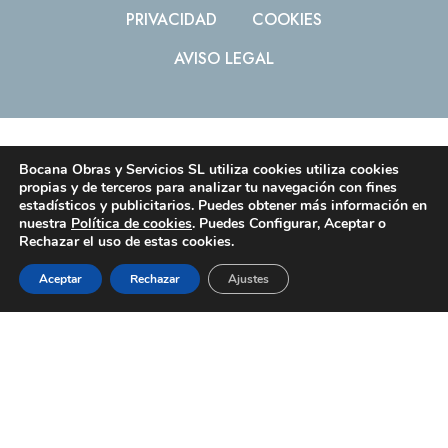
PRIVACIDAD
COOKIES
AVISO LEGAL
Bocana Obras y Servicios SL
utiliza cookies utiliza cookies
facebook
instagram
whatsapp
phone
propias y de terceros para analizar tu navegación con fines
estadísticos y publicitarios. Puedes obtener más información en
nuestra
Política de cookies
. Puedes Configurar, Aceptar o
Rechazar el uso de estas cookies.
email
Aceptar
Rechazar
Ajustes
© 2026 BOCANA OBRAS Y SERVICIOS. Todos los
derechos reservados