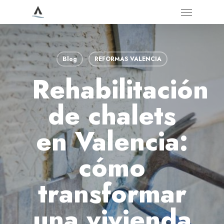
Menu
Skip
to
main
content
Blog
REFORMAS VALENCIA
Rehabilitación
de chalets
en Valencia:
cómo
transformar
una vivienda